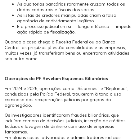
As auditorias bancárias raramente cruzam todos os
dados cadastrais e fiscais dos sócios.
As listas de credores manipuladas criam a falsa
aparência de endividamento legítimo.
E o processo judicial em si — longo e técnico — impede
ação rápida de fiscalização.
Quando o caso chega à Receita Federal ou ao Banco
Central, os prejuízos já estão consolidados e as empresas,
muitas vezes, já transferiram bens ou encerraram atividades
sob outro nome.
Operações da PF Revelam Esquemas Bilionários
Em 2024 e 2025, operações como “Sísamnes” e “Replantio”,
conduzidas pela Polícia Federal, trouxeram à tona o uso
criminoso das recuperações judiciais por grupos do
agronegócio.
Os investigadores identificaram fraudes bilionárias, que
incluíam compra de decisões judiciais, inserção de créditos
fictícios e lavagem de dinheiro com uso de empresas
fantasmas.
Em alguns casos, advogados e administradores judiciais